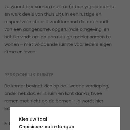
Je woont hier samen met mij (ik ben yogadocente
en werk deels van thuis uit), in een rustige en
respectvolle sfeer. Ik zoek iemand die ook houdt
van een aangename, opgeruimde omgeving, en
het fijn vindt om op een rustige manier samen te
wonen – met voldoende ruimte voor ieders eigen
ritme en leven.
PERSOONLIJK RUIMTE
De kamer bevindt zich op de tweede verdieping,
onder het dak, en is ruim en licht dankzij twee
ramen met zicht op de bomen – je wordt hier
letterlijk wakker tussen het groen.
Kies uw taal
Er ligt een houten vloer, en het hoge plafond geeft
Choisissez votre langue