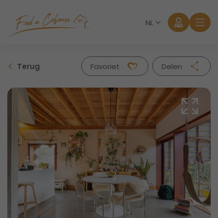
NL
Terug
Favoriet
Delen
Facebook
Twitter
Whatsapp
Mail
Aanmelden
Wachtwoord vergeten?