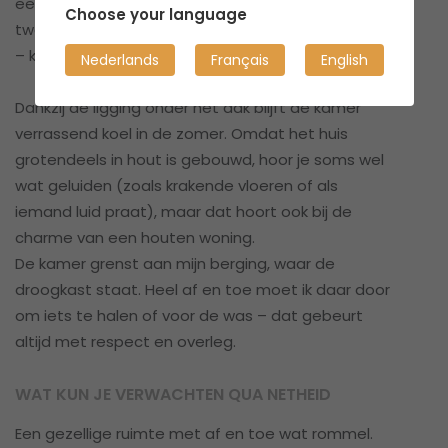
een open gevoel. De kamer is ingericht met een
Choose your language
tweepersoonsbed, bureau, kledingrek en een kast
– klaar om in te trekken.
Nederlands
Français
English
Dankzij de ligging onder het dak blijft de kamer
verrassend koel in de zomer. Omdat het huis
grotendeels in hout is gebouwd, hoor je soms wel
wat geluiden (zoals krakende vloeren of als
iemand luid praat), maar dat hoort ook bij de
charme van een houten woning.
De kamer grenst aan mijn berging, waar de
droogkast staat. Heel af en toe moet ik daar door
om iets te halen of voor de was – dat gebeurt
altijd met respect en overleg.
WAT KUN JE VERWACHTEN QUA NETHEID
Een gezellige ruimte met af en toe wat rommel.