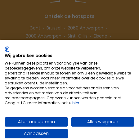
Ontdek de hotspots
Gent
Brussel
2060 Antwerpen
2000 Antwerpen
Sint-Gillis
Elsene
Hasselt
Wij gebruiken cookies
We kunnen deze plaatsen voor analyse van onze
Volg ons
bezoekersgegevens, om onze website te verbeteren,
gepersonaliseerde inhoud te tonen en om u een geweldige website-
ervaring te bieden. Voor meer informatie over de cookies die we
gebruiken opent u de instellingen.
De gegevens worden verzameld voor het personaliseren van
advertenties en het meten van de effectiviteit van
reclamecampagnes. Gegevens kunnen worden gedeeld met
Google LLC, meer informatie vindt u
hier
.
Cohousing-Coliving
Samenwerking
Info & Contact
Privacybeleid
Alles accepteren
Alles weigeren
Cookievoorkeuren
Gebruiksvoorwaarden
Aanpassen
Site by WebSpecialist