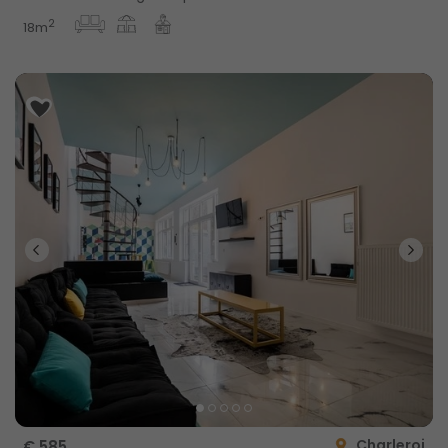
2
18m
Charleroi
€ 585