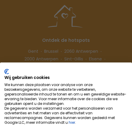
Ontdek de hotspots
Gent
Brussel
2060 Antwerpen
2000 Antwerpen
Sint-Gillis
Elsene
Hasselt
Wij gebruiken cookies
We kunnen deze plaatsen voor analyse van onze
Volg ons
bezoekersgegevens, om onze website te verbeteren,
gepersonaliseerde inhoud te tonen en om u een geweldige website-
ervaring te bieden. Voor meer informatie over de cookies die we
gebruiken opent u de instellingen.
De gegevens worden verzameld voor het personaliseren van
advertenties en het meten van de effectiviteit van
reclamecampagnes. Gegevens kunnen worden gedeeld met
Google LLC, meer informatie vindt u
hier
.
Cohousing-Coliving
Samenwerking