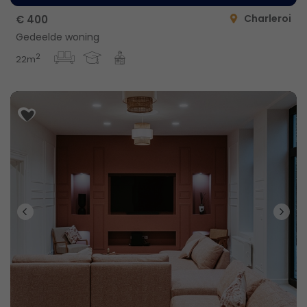
Charleroi
€ 400
Gedeelde woning
2
22m