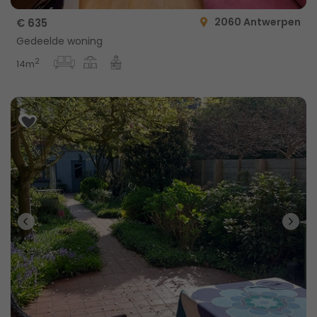
2060 Antwerpen
€ 635
Gedeelde woning
2
14m