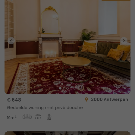
2000 Antwerpen
€ 648
Gedeelde woning met privé douche
2
19m