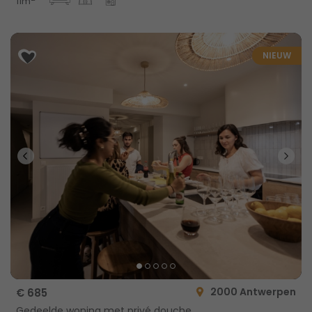
11m
NIEUW
2000 Antwerpen
€ 685
Gedeelde woning met privé douche