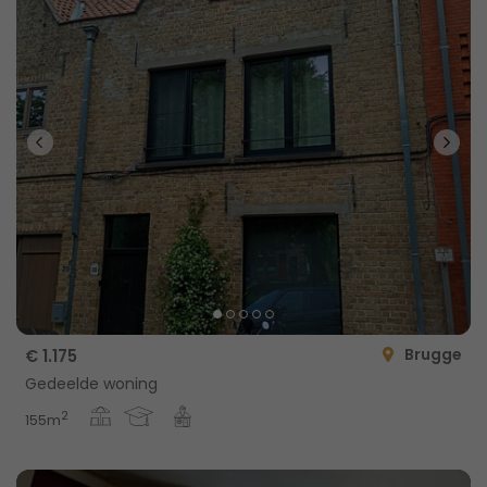
Brugge
€ 1.175
Gedeelde woning
2
155m