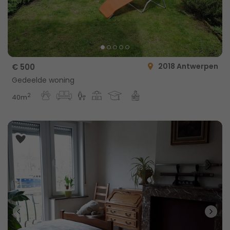
2018 Antwerpen
€ 500
Gedeelde woning
2
40m