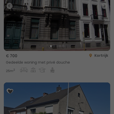
Kortrijk
€ 700
Gedeelde woning met privé douche
2
25m