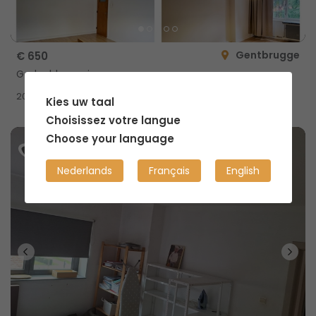
Gentbrugge
€ 650
Gedeelde woning
2
20m
Kies uw taal
Choisissez votre langue
Choose your language
Nederlands
Français
English