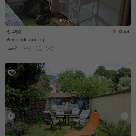
Geel
€ 450
Gedeelde woning
2
14m