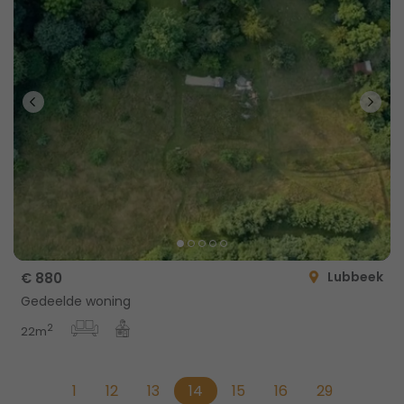
Lubbeek
€ 880
Gedeelde woning
2
22m
1
12
13
14
15
16
29