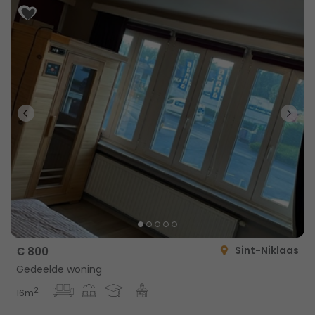
Sint-Niklaas
€ 800
Gedeelde woning
2
16m