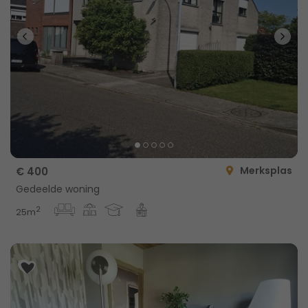
Merksplas
€ 400
Gedeelde woning
2
25m