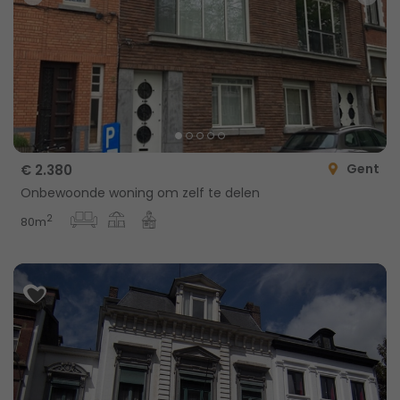
Gent
€ 2.380
Onbewoonde woning om zelf te delen
2
80m