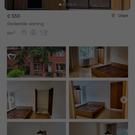
Olen
€ 550
Gedeelde woning
2
11m