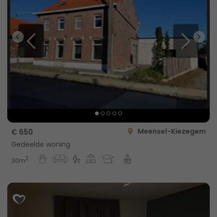
Meensel-Kiezegem
€ 650
Gedeelde woning
2
30m