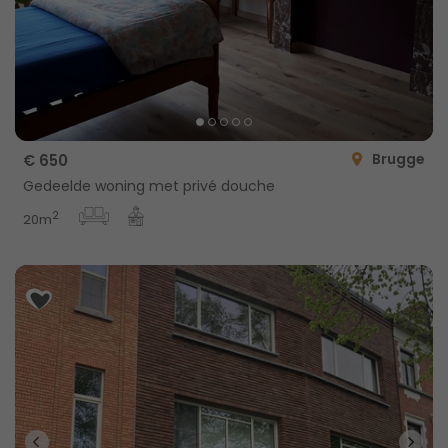
Brugge
€ 650
Gedeelde woning met privé douche
2
20m