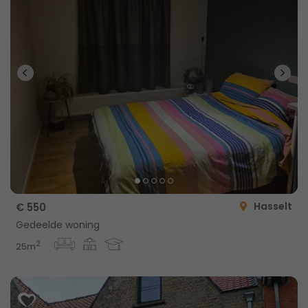
Hasselt
€ 550
Gedeelde woning
2
25m