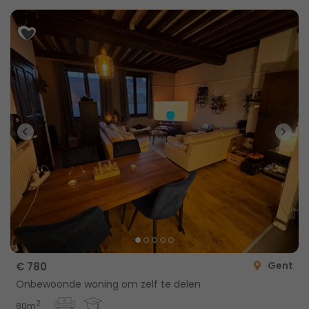
Gent
€ 780
Onbewoonde woning om zelf te delen
2
80m