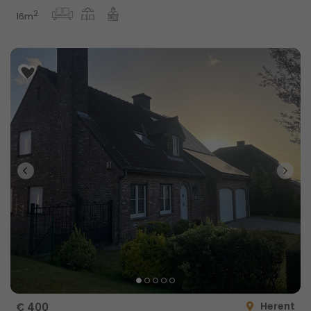
2
16m
Herent
€ 400