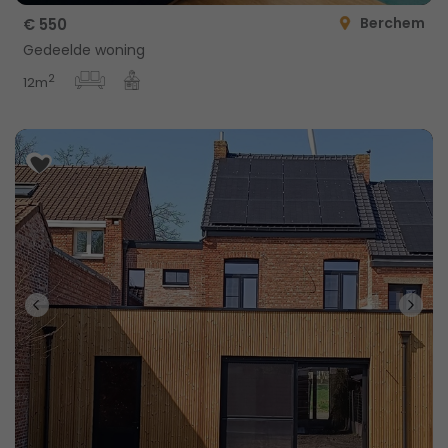
Berchem
€ 550
Gedeelde woning
2
12m