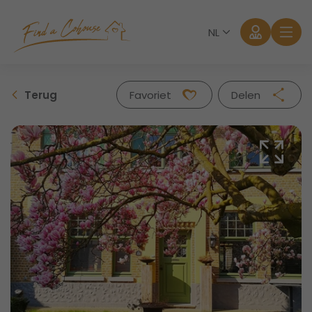
NL
Terug
Favoriet
Delen
Facebook
Twitter
Whatsapp
Mail
Aanmelden
Wachtwoord vergeten?