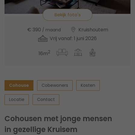
Bekijk foto's
€ 390
Kruishoutem
/ maand
Vrij vanaf: 1 juni 2026
2
16m
Cohouse
Cobewoners
Kosten
Locatie
Contact
Cohousen met jonge mensen
in gezellige Kruisem