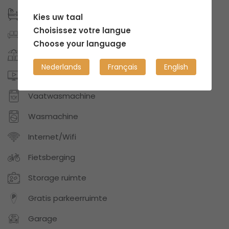
Badkamers: 1
Kies uw taal
Choisissez votre langue
Privéruimte bemeubeld
Choose your language
Tuin/terras
Nederlands
Français
English
Digitale TV of Netflix
Vaatwasmachine
Wasmachine
Internet/Wifi
Fietsberging
Storage ruimte
Gratis parkeerruimte
Garage