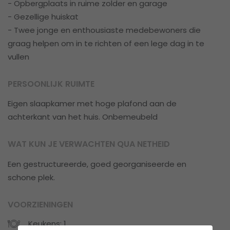
- Opbergplaats in ruime zolder en garage
- Gezellige huiskat
- Twee jonge en enthousiaste medebewoners die
graag helpen om in te richten of een lege dag in te
vullen
PERSOONLIJK RUIMTE
Eigen slaapkamer met hoge plafond aan de
achterkant van het huis. Onbemeubeld
WAT KUN JE VERWACHTEN QUA NETHEID
Een gestructureerde, goed georganiseerde en
schone plek.
VOORZIENINGEN
Keukens: 1