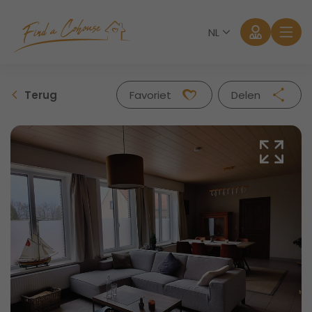
NL
Terug
Favoriet
Delen
Facebook
Twitter
Whatsapp
Mail
Aanmelden
Wachtwoord vergeten?