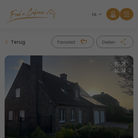
NL
Terug
Favoriet
Delen
Facebook
Twitter
Whatsapp
Mail
Aanmelden
Wachtwoord vergeten?