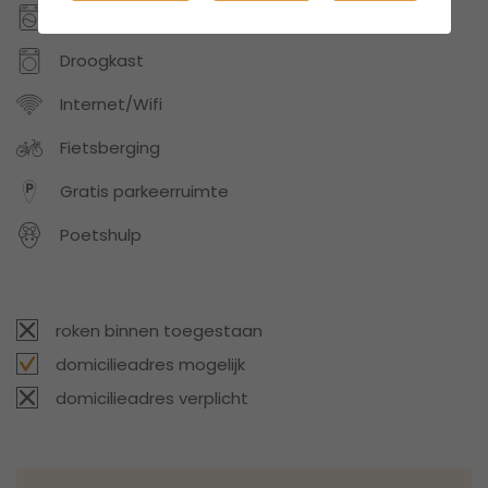
Wasmachine
Droogkast
Internet/Wifi
Fietsberging
Gratis parkeerruimte
Poetshulp
roken binnen toegestaan
domicilieadres mogelijk
domicilieadres verplicht