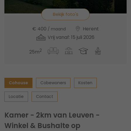
Bekijk foto's
€ 400
Herent
/ maand
Vrij vanaf: 15 juli 2026
2
25m
Cohouse
Cobewoners
Kosten
Locatie
Contact
Kamer - 2km van Leuven -
Winkel & Bushalte op