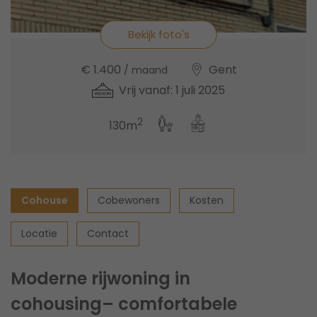
Bekijk foto's
€ 1.400
Gent
/ maand
Vrij vanaf: 1 juli 2025
2
130m
Cohouse
Cobewoners
Kosten
Locatie
Contact
Moderne rijwoning in
cohousing– comfortabele