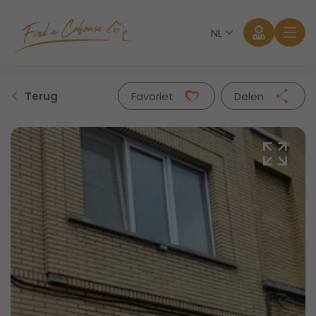
NL
Terug
Favoriet
Delen
Facebook
Twitter
Whatsapp
Mail
Aanmelden
Wachtwoord vergeten?