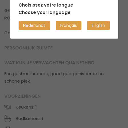
Choisissez votre langue
GEEN HUISDIEREN
Choose your language
ROKEN NIET TOEGESTAAN
Nederlands
Français
English
Geef een seintje indien je interesse zou hebben...
PERSOONLIJK RUIMTE
WAT KUN JE VERWACHTEN QUA NETHEID
Een gestructureerde, goed georganiseerde en
schone plek.
VOORZIENINGEN
Keukens: 1
Badkamers: 1