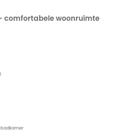
g– comfortabele woonruimte
t
n badkamer