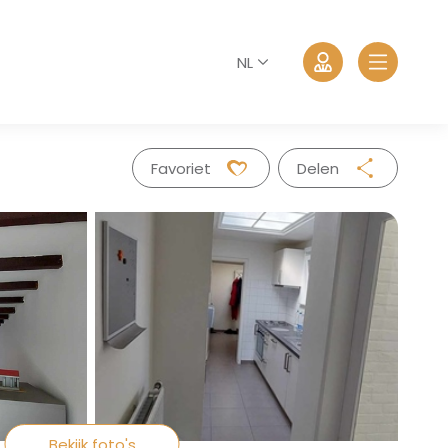
NL
Favoriet
Delen
Facebook
Twitter
Whatsapp
Aanmelden
Mail
Wachtwoord vergeten?
Bekijk foto's