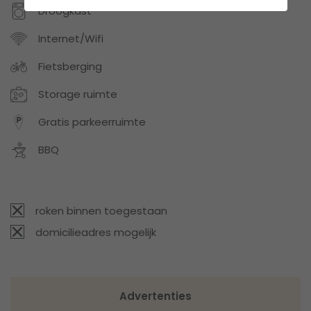
Droogkast
Internet/Wifi
Fietsberging
Storage ruimte
Gratis parkeerruimte
BBQ
roken binnen toegestaan
domicilieadres mogelijk
Advertenties