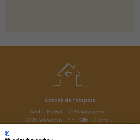
Ontdek de hotspots
Gent
Brussel
2060 Antwerpen
2000 Antwerpen
Sint-Gillis
Elsene
Hasselt
Wij gebruiken cookies