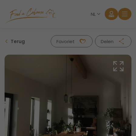
NL
Terug
Favoriet
Delen
Facebook
Twitter
Whatsapp
Mail
Aanmelden
Wachtwoord vergeten?