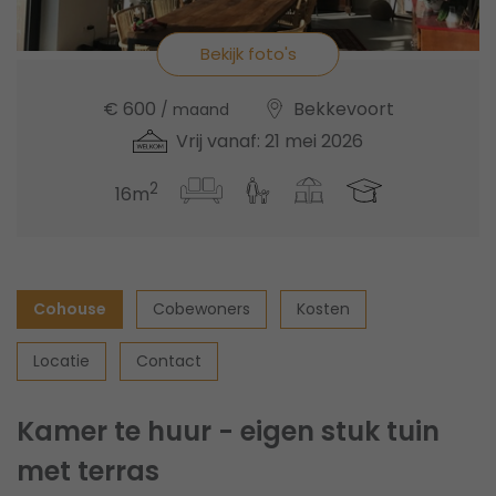
Bekijk foto's
€ 600
Bekkevoort
/ maand
Vrij vanaf: 21 mei 2026
2
16m
Cohouse
Cobewoners
Kosten
Locatie
Contact
Kamer te huur - eigen stuk tuin
met terras