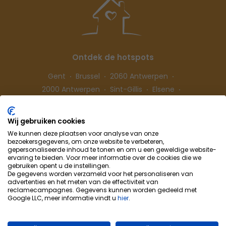
Ontdek de hotspots
Gent
Brussel
2060 Antwerpen
2000 Antwerpen
Sint-Gillis
Elsene
Hasselt
Wij gebruiken cookies
We kunnen deze plaatsen voor analyse van onze
Volg ons
bezoekersgegevens, om onze website te verbeteren,
gepersonaliseerde inhoud te tonen en om u een geweldige website-
ervaring te bieden. Voor meer informatie over de cookies die we
gebruiken opent u de instellingen.
De gegevens worden verzameld voor het personaliseren van
advertenties en het meten van de effectiviteit van
reclamecampagnes. Gegevens kunnen worden gedeeld met
Google LLC, meer informatie vindt u
hier
.
Cohousing-Coliving
Samenwerking
Info & Contact
Privacybeleid