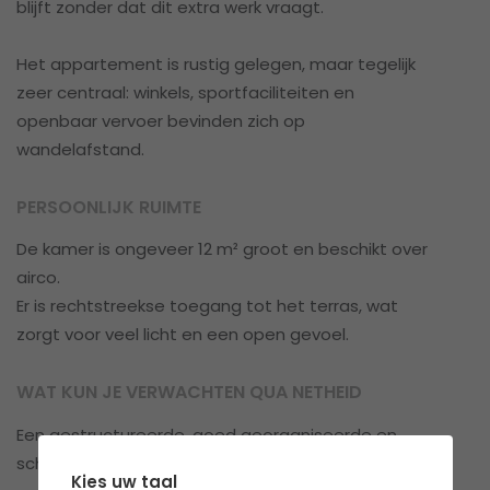
blijft zonder dat dit extra werk vraagt.
Het appartement is rustig gelegen, maar tegelijk
zeer centraal: winkels, sportfaciliteiten en
openbaar vervoer bevinden zich op
wandelafstand.
PERSOONLIJK RUIMTE
De kamer is ongeveer 12 m² groot en beschikt over
airco.
Er is rechtstreekse toegang tot het terras, wat
zorgt voor veel licht en een open gevoel.
WAT KUN JE VERWACHTEN QUA NETHEID
Een gestructureerde, goed georganiseerde en
schone plek.
Kies uw taal