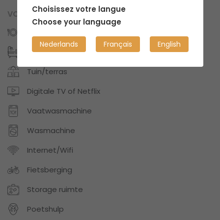
Choisissez votre langue
VOORZIENINGEN
Choose your language
Keukens: 1
Nederlands
Français
English
Badkamers: 1
Tuin/terras
Digitale TV of Netflix
Vaatwasmachine
Wasmachine
Internet/Wifi
Fietsberging
Storage ruimte
Poetshulp