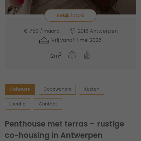
Bekijk foto's
€ 750
2018 Antwerpen
/ maand
Vrij vanaf: 1 mei 2026
2
12m
Cohouse
Cobewoners
Kosten
Locatie
Contact
Penthouse met terras – rustige
co-housing in Antwerpen