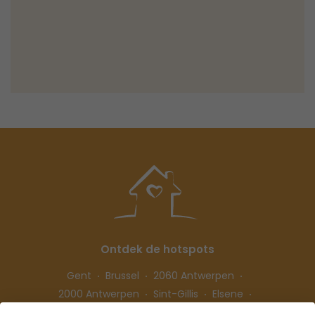
Ontdek de hotspots
Gent
Brussel
2060 Antwerpen
2000 Antwerpen
Sint-Gillis
Elsene
Hasselt