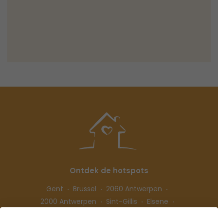
Ontdek de hotspots
Gent
Brussel
2060 Antwerpen
2000 Antwerpen
Sint-Gillis
Elsene
Hasselt