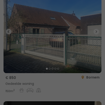
Bornem
€ 850
Gedeelde woning
2
150m