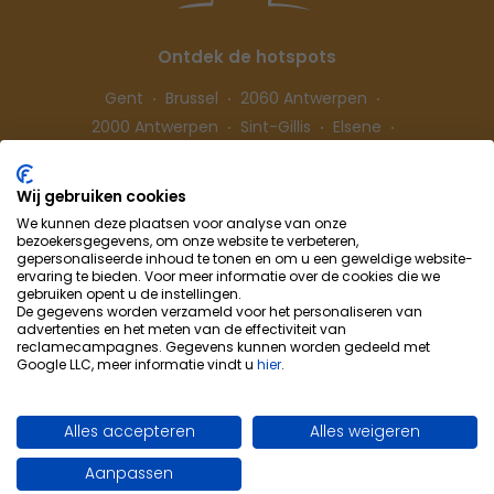
Ontdek de hotspots
Gent
Brussel
2060 Antwerpen
2000 Antwerpen
Sint-Gillis
Elsene
Hasselt
Wij gebruiken cookies
We kunnen deze plaatsen voor analyse van onze
Volg ons
bezoekersgegevens, om onze website te verbeteren,
gepersonaliseerde inhoud te tonen en om u een geweldige website-
ervaring te bieden. Voor meer informatie over de cookies die we
gebruiken opent u de instellingen.
De gegevens worden verzameld voor het personaliseren van
advertenties en het meten van de effectiviteit van
reclamecampagnes. Gegevens kunnen worden gedeeld met
Google LLC, meer informatie vindt u
hier
.
Cohousing-Coliving
Samenwerking
Info & Contact
Privacybeleid
Alles accepteren
Alles weigeren
Cookievoorkeuren
Gebruiksvoorwaarden
Aanpassen
Site by WebSpecialist