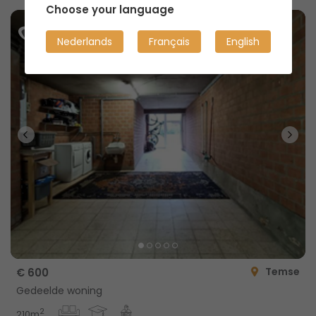
Choose your language
Nederlands
Français
English
Temse
€ 600
Gedeelde woning
2
210m