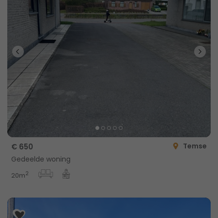
Temse
€ 650
Gedeelde woning
2
20m