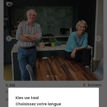
Bornem
€ 610
Gedeelde woning met privé douche
Kies uw taal
2
30m
Choisissez votre langue