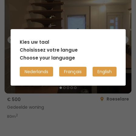
Kies uw taal
Choisissez votre langue
Choose your language
Nederlands
Français
English
Roeselare
€ 500
Gedeelde woning
2
80m