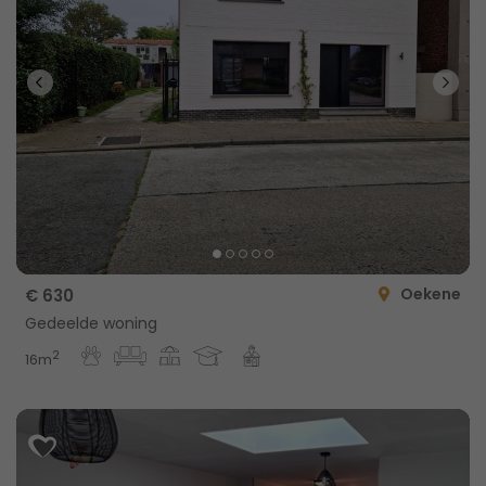
Oekene
€ 630
Gedeelde woning
2
16m