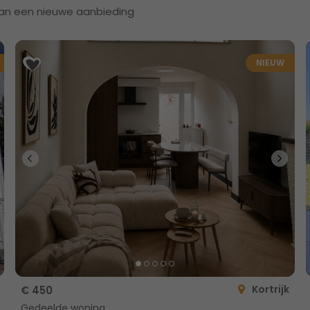
e van een nieuwe aanbieding
NIEUW
Kortrijk
€ 450
Gedeelde woning