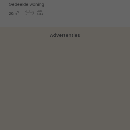
Gedeelde woning
2
20m
Advertenties