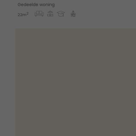
Gedeelde woning
2
22m