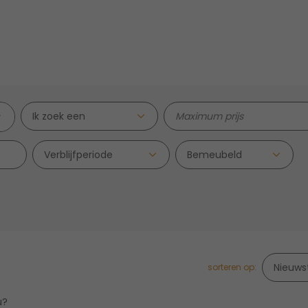
Ik zoek een
Verblijfperiode
sorteren op:
u?