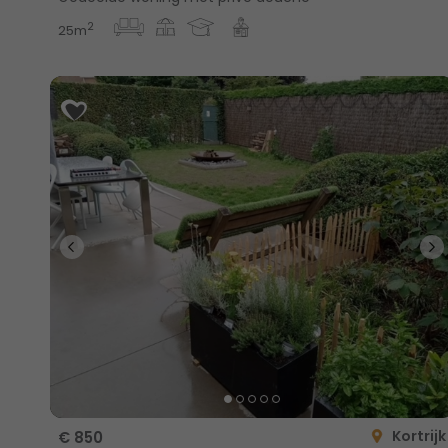
2
25m
Kortrijk
€ 850