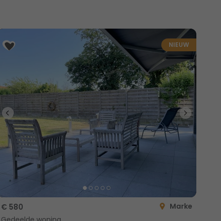
NIEUW
Marke
€ 580
Gedeelde woning