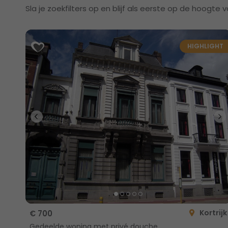
Sla je zoekfilters op en blijf als eerste op de hoogt
HIGHLIGHT
Kortrijk
€ 700
Gedeelde woning met privé douche