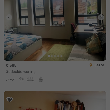
Jette
€ 595
Gedeelde woning
2
25m