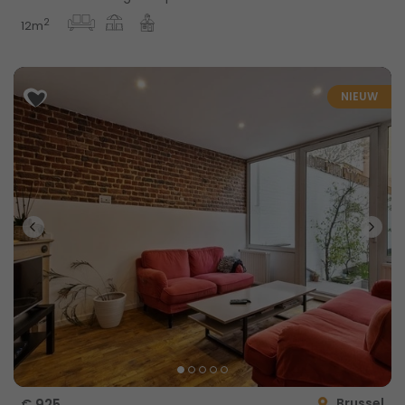
2
12m
NIEUW
Brussel
€ 925