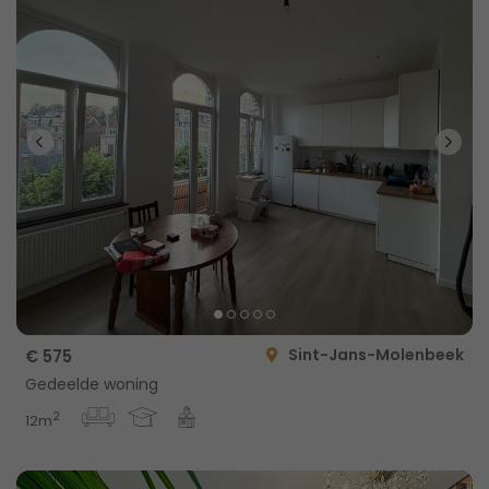
Sint-Jans-Molenbeek
€ 575
Gedeelde woning
2
12m