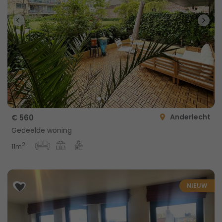
Anderlecht
€ 560
Gedeelde woning
2
11m
NIEUW