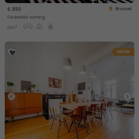
Brussel
€ 850
Gedeelde woning
2
12m
NIEUW