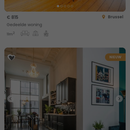
Brussel
€ 815
Gedeelde woning
2
11m
NIEUW