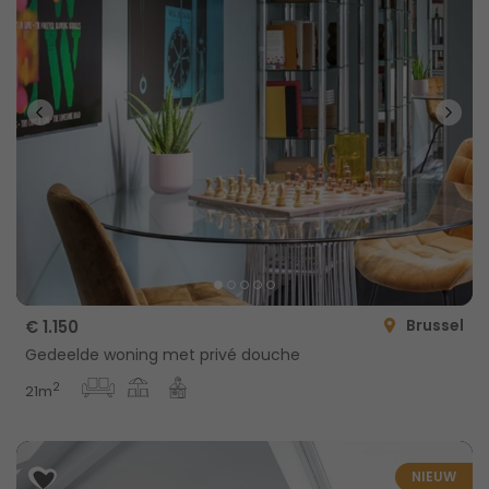
Brussel
€ 1.150
Gedeelde woning met privé douche
2
21m
NIEUW