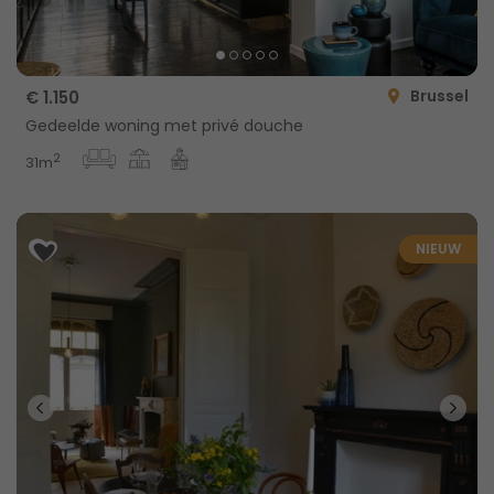
Brussel
€ 1.150
Gedeelde woning met privé douche
2
31m
NIEUW