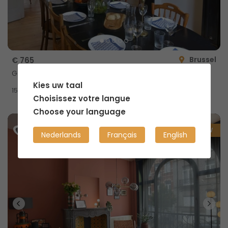
Brussel
€ 765
Gedeelde woning met privé douche
Kies uw taal
2
15m
Choisissez votre langue
Choose your language
NIEUW
Nederlands
Français
English