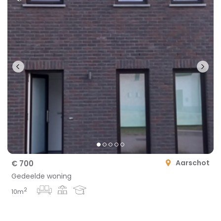
Aarschot
€ 700
Gedeelde woning
2
10m