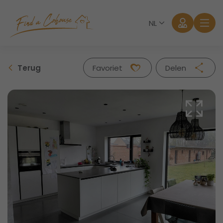
NL
Terug
Favoriet
Delen
Facebook
Twitter
Whatsapp
Mail
Aanmelden
Wachtwoord vergeten?