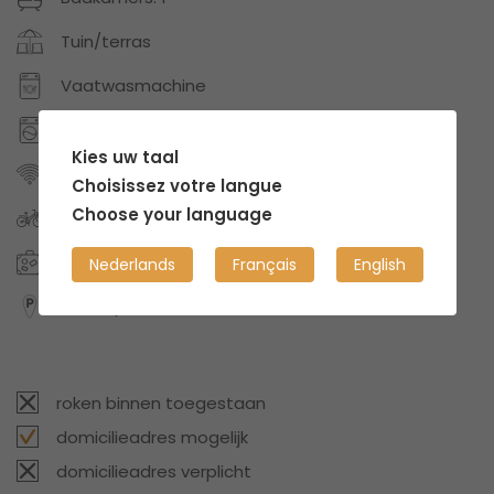
Tuin/terras
Vaatwasmachine
Wasmachine
Kies uw taal
Internet/Wifi
Choisissez votre langue
Choose your language
Fietsberging
Storage ruimte
Nederlands
Français
English
Gratis parkeerruimte
roken binnen toegestaan
domicilieadres mogelijk
domicilieadres verplicht