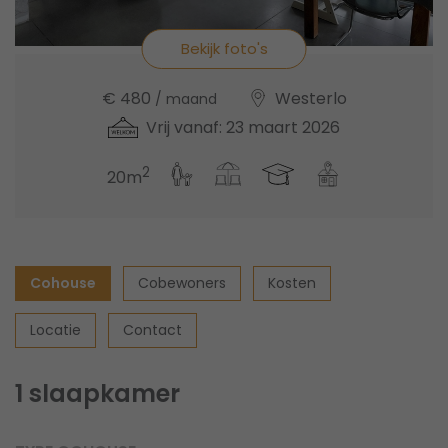
Bekijk foto's
€ 480
Westerlo
/ maand
Vrij vanaf: 23 maart 2026
2
20m
Cohouse
Cobewoners
Kosten
Locatie
Contact
1 slaapkamer