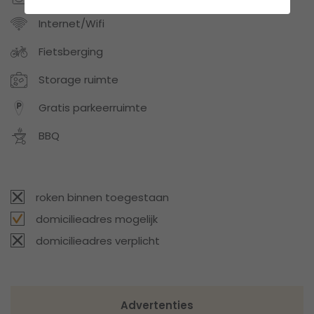
Internet/Wifi
Fietsberging
Storage ruimte
Gratis parkeerruimte
BBQ
roken binnen toegestaan
domicilieadres mogelijk
domicilieadres verplicht
Advertenties