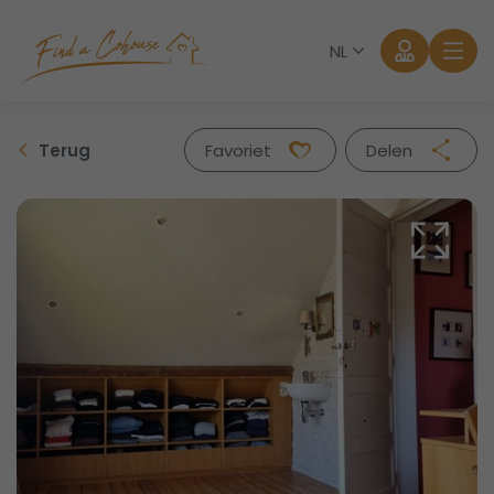
NL
Terug
Favoriet
Delen
Facebook
Twitter
Whatsapp
Mail
Aanmelden
Wachtwoord vergeten?