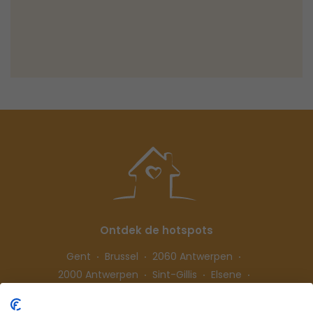
Ontdek de hotspots
Gent
Brussel
2060 Antwerpen
2000 Antwerpen
Sint-Gillis
Elsene
Hasselt