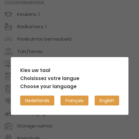
VOORZIENINGEN
Keukens: 1
Badkamers: 1
Privéruimte bemeubeld
Tuin/terras
Digitale TV of Netflix
Kies uw taal
Vaatwasmachine
Choisissez votre langue
Choose your language
Wasmachine
Nederlands
Français
English
Internet/Wifi
Fietsberging
Storage ruimte
Poetshulp