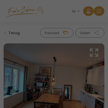
NL
Terug
Favoriet
Delen
Facebook
Twitter
Whatsapp
Mail
Aanmelden
Wachtwoord vergeten?