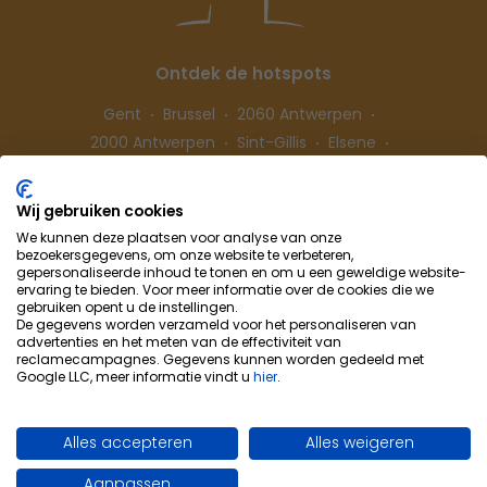
Ontdek de hotspots
Gent
Brussel
2060 Antwerpen
2000 Antwerpen
Sint-Gillis
Elsene
Hasselt
Wij gebruiken cookies
We kunnen deze plaatsen voor analyse van onze
Volg ons
bezoekersgegevens, om onze website te verbeteren,
gepersonaliseerde inhoud te tonen en om u een geweldige website-
ervaring te bieden. Voor meer informatie over de cookies die we
gebruiken opent u de instellingen.
De gegevens worden verzameld voor het personaliseren van
advertenties en het meten van de effectiviteit van
reclamecampagnes. Gegevens kunnen worden gedeeld met
Google LLC, meer informatie vindt u
hier
.
Cohousing-Coliving
Samenwerking
Info & Contact
Privacybeleid
Alles accepteren
Alles weigeren
Cookievoorkeuren
Gebruiksvoorwaarden
Aanpassen