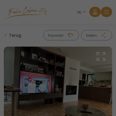
NL
Terug
Favoriet
Delen
Facebook
Twitter
Whatsapp
Mail
Aanmelden
Wachtwoord vergeten?