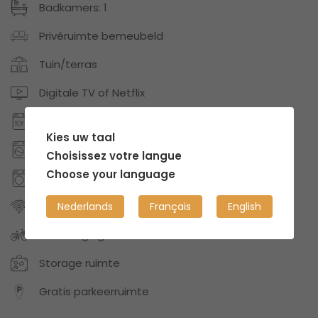
Badkamers: 1
Privéruimte bemeubeld
Tuin/terras
Digitale TV of Netflix
Vaatwasmachine
Kies uw taal
Wasmachine
Choisissez votre langue
Choose your language
Droogkast
Internet/Wifi
Nederlands
Français
English
Fietsberging
Storage ruimte
Gratis parkeerruimte