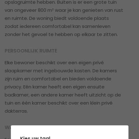
opslagruimte hebben. Buiten is er een grote tuin
van ongeveer 800 m² waar je kan genieten van rust
en ruimte. De woning biedt voldoende plaats
zodat iedereen comfortabel kan samenleven
zonder het gevoel te hebben op elkaar te zitten.
PERSOONLIJK RUIMTE
Elke bewoner beschikt over een eigen privé
slaapkamer met ingebouwde kasten. De kamers
zijn ruim en comfortabel en bieden voldoende
privacy. Eén kamer heeft een eigen ensuite
badkamer, een andere kamer heeft uitzicht op de
tuin en één kamer beschikt over een klein privé
dakterras.
WAT KUN JE VERWACHTEN QUA NETHEID
Kies uw taal