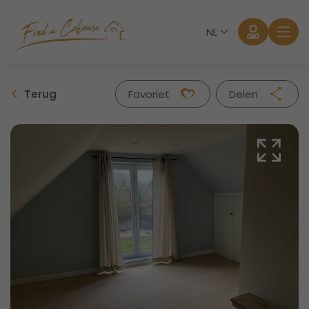
NL
Terug
Favoriet
Delen
Facebook
Twitter
Whatsapp
Mail
Aanmelden
Wachtwoord vergeten?