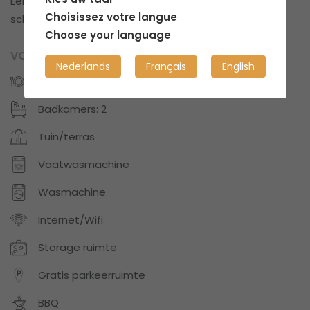
Een gestructureerde, goed georganiseerde en
Choisissez votre langue
schone plek.
Choose your language
VOORZIENINGEN
Nederlands
Français
English
Keukens: 1
Badkamers: 2
Tuin/terras
Vaatwasmachine
Wasmachine
Internet/Wifi
Storage ruimte
Gratis parkeerruimte
BBQ