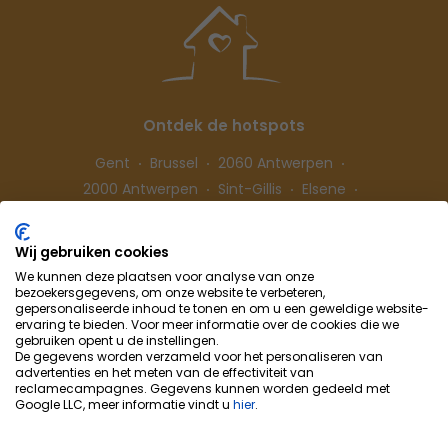
Ontdek de hotspots
Gent
Brussel
2060 Antwerpen
2000 Antwerpen
Sint-Gillis
Elsene
Hasselt
Wij gebruiken cookies
We kunnen deze plaatsen voor analyse van onze
Volg ons
bezoekersgegevens, om onze website te verbeteren,
gepersonaliseerde inhoud te tonen en om u een geweldige website-
ervaring te bieden. Voor meer informatie over de cookies die we
gebruiken opent u de instellingen.
De gegevens worden verzameld voor het personaliseren van
advertenties en het meten van de effectiviteit van
reclamecampagnes. Gegevens kunnen worden gedeeld met
Google LLC, meer informatie vindt u
hier
.
Cohousing-Coliving
Samenwerking