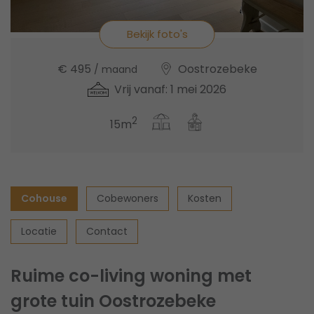
Bekijk foto's
€ 495
Oostrozebeke
/ maand
Vrij vanaf: 1 mei 2026
2
15m
Cohouse
Cobewoners
Kosten
Locatie
Contact
Ruime co-living woning met
grote tuin Oostrozebeke