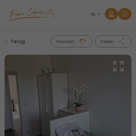
NL
Terug
Favoriet
Delen
Facebook
Twitter
Whatsapp
Mail
Aanmelden
Wachtwoord vergeten?