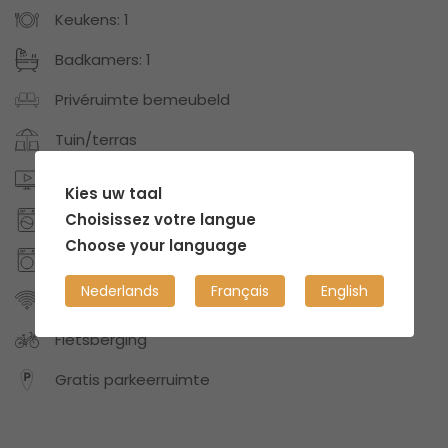
Keukens: 1
Badkamers: 1
Privéruimte bemeubeld
Tuin/terras
Digitale TV of Netflix
Kies uw taal
Choisissez votre langue
Wasmachine
Choose your language
Droogkast
Nederlands
Français
English
Internet/Wifi
Fietsberging
Gratis parkeerruimte