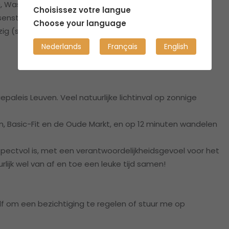
 Wasmachine, Vaatwasser, Persoonlijke koelkast, TV,
Choisissez votre langue
enstalling en afvalruimte in de kelder
Choose your language
g (servies, bestek, bank, stoelen, tafels)
Nederlands
Français
English
iepaleis Leuven. Veel natuurlijke lichtinval op zonnige
ijn, Basic-Fit en de Oude Markt, en op 12 minuten wandelen
pectvol is, met een verantwoordelijkheidsgevoel voor het
ijk wel van af en toe een leuke tijd samen!
lf om een bezichtiging te regelen of stuur me op