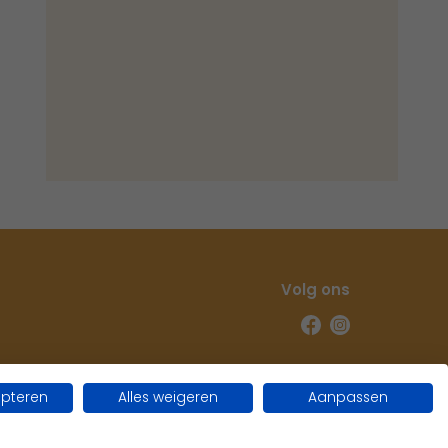
Volg ons
epteren
Alles weigeren
Aanpassen