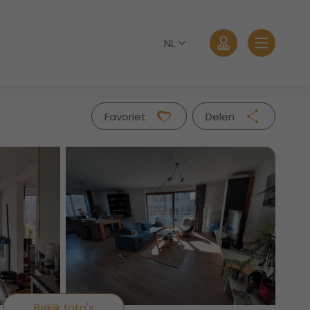
NL
Favoriet
Delen
Facebook
Twitter
Whatsapp
Aanmelden
Mail
Wachtwoord vergeten?
Bekijk foto's