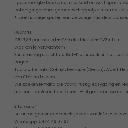
1 gezamenlijke badkamer met bad en wc, 1 aparte wc,
Volledig ingerichte gemeenschappelijke ruimtes, Fiets
+ veel handige spullen van de vorige huurders aanwezi
Huurprijs
€626,36 per maand + €50 elektriciteit+ €22 internet
Wat kan je verwachten?
Een prachtig uitzicht op Sint-Pieterskerk en het Justit
dagen
Toplocatie nabij Colruyt, Delhaize (Denon), Albert He
van Station Leuven.
We zoeken iemand die vooral rustig easygoing en res
huishouden. Geen feestbeest — al genieten we natuurl
Interesse?
Stuur me gerust een berichtje met wat info over jeze
Whatsapp: 0474 46 67 67.