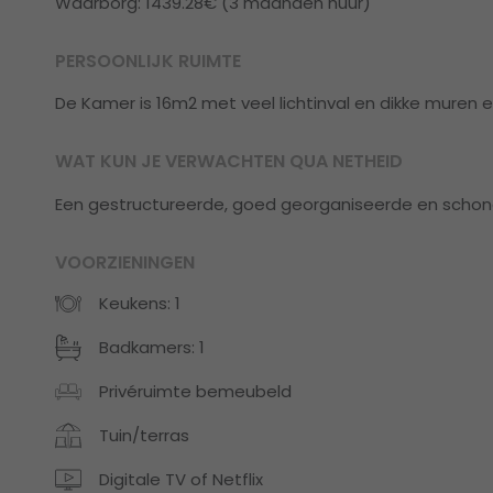
Waarborg: 1439.28€ (3 maanden huur)
PERSOONLIJK RUIMTE
De Kamer is 16m2 met veel lichtinval en dikke muren 
WAT KUN JE VERWACHTEN QUA NETHEID
Een gestructureerde, goed georganiseerde en schone
VOORZIENINGEN
Keukens: 1
Badkamers: 1
Privéruimte bemeubeld
Tuin/terras
Digitale TV of Netflix