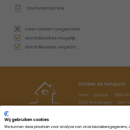
Vaatwasmachine
roken binnen toegestaan
domicilieadres mogelijk
domicilieadres verplicht
Ontdek de hotspots
Gent
Brussel
2060 A
2000 Antwerpen
Sint-Gi
Hasselt
Wij gebruiken cookies
We kunnen deze plaatsen voor analyse van onze bezoekersgegevens, om