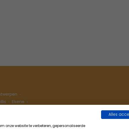
ntwerpen
llis
Elsene
Alles acc
 onze website te verbeteren, gepersonaliseerde