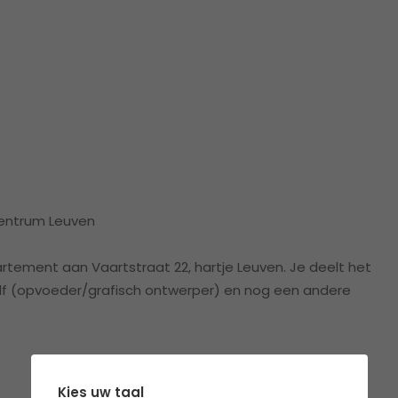
Centrum Leuven
artement aan Vaartstraat 22, hartje Leuven. Je deelt het
 (opvoeder/grafisch ontwerper) en nog een andere
Kies uw taal