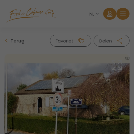
NL
Terug
Favoriet
Delen
Facebook
Twitter
Whatsapp
Mail
Aanmelden
Wachtwoord vergeten?