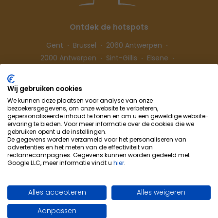
Ontdek de hotspots
Gent
Brussel
2060 Antwerpen
2000 Antwerpen
Sint-Gillis
Elsene
Hasselt
Wij gebruiken cookies
We kunnen deze plaatsen voor analyse van onze
Volg ons
bezoekersgegevens, om onze website te verbeteren,
gepersonaliseerde inhoud te tonen en om u een geweldige website-
ervaring te bieden. Voor meer informatie over de cookies die we
gebruiken opent u de instellingen.
De gegevens worden verzameld voor het personaliseren van
advertenties en het meten van de effectiviteit van
reclamecampagnes. Gegevens kunnen worden gedeeld met
Google LLC, meer informatie vindt u
hier
.
Cohousing-Coliving
Samenwerking
Info & Contact
Privacybeleid
Alles accepteren
Alles weigeren
Cookievoorkeuren
Gebruiksvoorwaarden
Aanpassen
Site by WebSpecialist