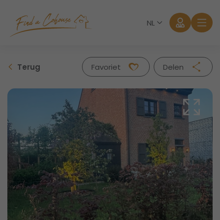
NL
Terug
Favoriet
Delen
Facebook
Twitter
Whatsapp
Mail
Aanmelden
Wachtwoord vergeten?