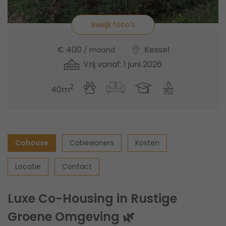
Bekijk foto's
€ 400
Kessel
/ maand
Vrij vanaf: 1 juni 2026
2
40m
Cohouse
Cobewoners
Kosten
Locatie
Contact
Luxe Co-Housing in Rustige
Groene Omgeving 🌿