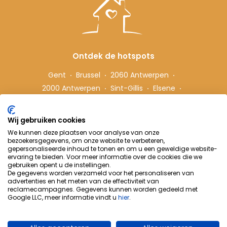
Ontdek de hotspots
Gent
Brussel
2060 Antwerpen
2000 Antwerpen
Sint-Gillis
Elsene
Hasselt
Wij gebruiken cookies
We kunnen deze plaatsen voor analyse van onze
Volg ons
bezoekersgegevens, om onze website te verbeteren,
gepersonaliseerde inhoud te tonen en om u een geweldige website-
ervaring te bieden. Voor meer informatie over de cookies die we
gebruiken opent u de instellingen.
De gegevens worden verzameld voor het personaliseren van
advertenties en het meten van de effectiviteit van
reclamecampagnes. Gegevens kunnen worden gedeeld met
Google LLC, meer informatie vindt u
hier
.
Cohousing-Coliving
Samenwerking
Info & Contact
Privacybeleid