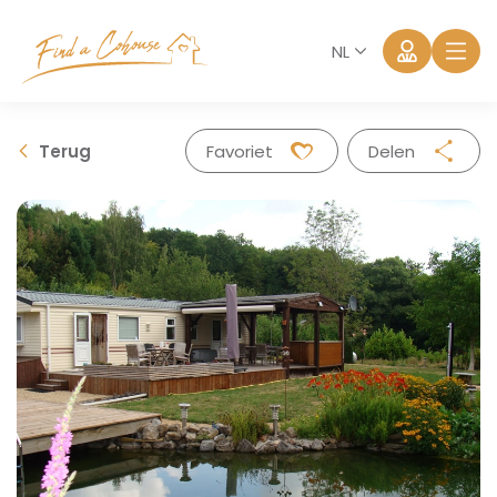
NL
Terug
Favoriet
Delen
Facebook
Twitter
Whatsapp
Mail
Aanmelden
Wachtwoord vergeten?