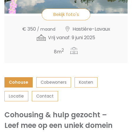
Bekijk foto's
€ 350
Hastière-Lavaux
/ maand
Vrij vanaf: 9 juni 2025
2
8m
Cohouse
Cobewoners
Kosten
Locatie
Contact
Cohousing & hulp gezocht –
Leef mee op een uniek domein