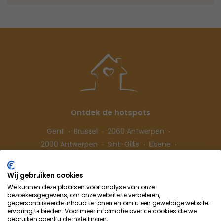
Ontdek de hotspots
Gent
Brussel
2060 Antwerpen
2000 Antwerpen
Sint-Gillis
Elsene
Hasselt
Wij gebruiken cookies
We kunnen deze plaatsen voor analyse van onze
Volg ons
bezoekersgegevens, om onze website te verbeteren,
gepersonaliseerde inhoud te tonen en om u een geweldige website-
ervaring te bieden. Voor meer informatie over de cookies die we
gebruiken opent u de instellingen.