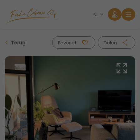
NL
Terug
Favoriet
Delen
Facebook
Twitter
Whatsapp
Mail
Aanmelden
Wachtwoord vergeten?