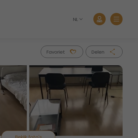
NL
Favoriet
Delen
Facebook
Twitter
Whatsapp
Aanmelden
Mail
Wachtwoord vergeten?
Bekijk foto's