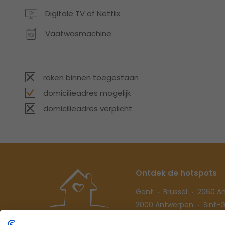
Digitale TV of Netflix
Vaatwasmachine
roken binnen toegestaan
domicilieadres mogelijk
domicilieadres verplicht
Ontdek de hotspots
Gent
Brussel
2060 A
2000 Antwerpen
Sint-Gi
Hasselt