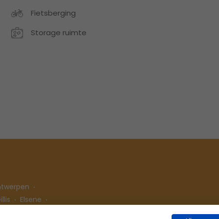
Fietsberging
Storage ruimte
ntwerpen
llis
Elsene