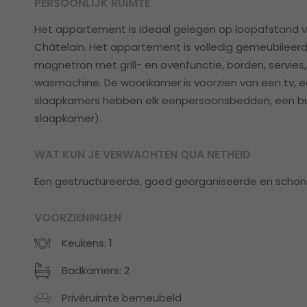
PERSOONLIJK RUIMTE
Het appartement is ideaal gelegen op loopafstand va
Châtelain. Het appartement is volledig gemeubileer
magnetron met grill- en ovenfunctie, borden, servies
wasmachine. De woonkamer is voorzien van een tv, e
slaapkamers hebben elk eenpersoonsbedden, een burea
slaapkamer).
WAT KUN JE VERWACHTEN QUA NETHEID
Een gestructureerde, goed georganiseerde en schone
VOORZIENINGEN
Keukens: 1
Badkamers: 2
Privéruimte bemeubeld