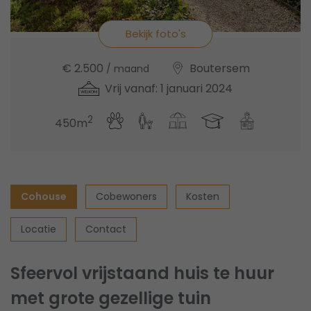
Bekijk foto's
€ 2.500
Boutersem
/ maand
Vrij vanaf: 1 januari 2024
2
450m
Cohouse
Cobewoners
Kosten
Locatie
Contact
Sfeervol vrijstaand huis te huur
met grote gezellige tuin