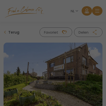
NL
Terug
Favoriet
Delen
Facebook
Twitter
Whatsapp
Mail
Aanmelden
Wachtwoord vergeten?