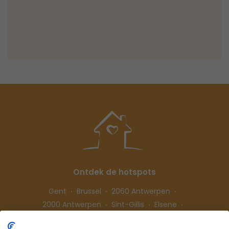
Ontdek de hotspots
Gent
Brussel
2060 Antwerpen
2000 Antwerpen
Sint-Gillis
Elsene
Hasselt