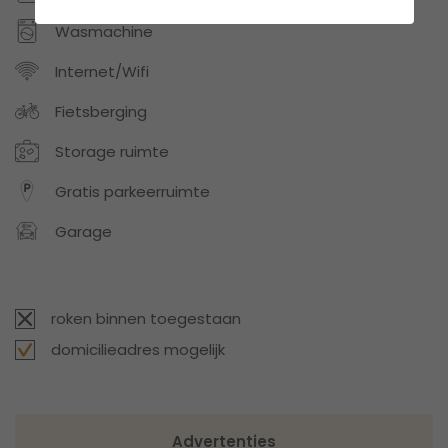
Wasmachine
Internet/Wifi
Fietsberging
Storage ruimte
Gratis parkeerruimte
Garage
roken binnen toegestaan
domicilieadres mogelijk
Advertenties