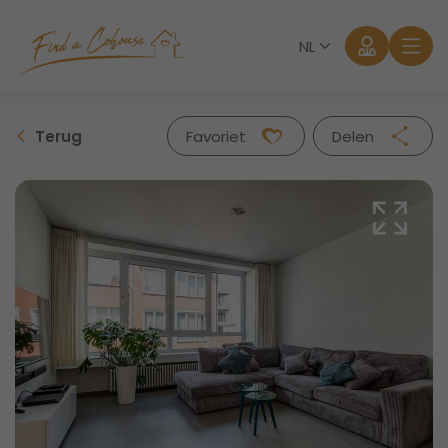
NL
Terug
Favoriet
Delen
Facebook
Twitter
Whatsapp
Mail
Aanmelden
Wachtwoord vergeten?