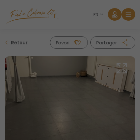
FR
Retour
Favori
Partager
Facebook
Twitter
Whatsapp
Mail
Se connecter
Mot de passe oublié?