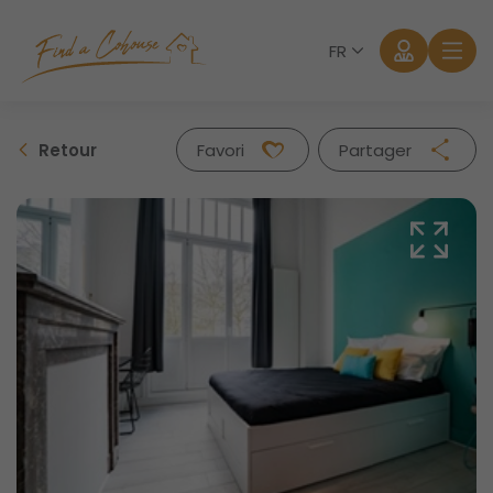
FR
Retour
Favori
Partager
Facebook
Twitter
Whatsapp
Mail
Se connecter
Mot de passe oublié?