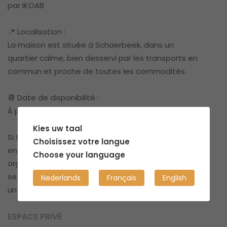
par IKOAB
📍 Localisation :
La maison est située à Schaerbeek, dans un
quartier calme, bien desservi par les transports en
commun et proche de toutes les commodités.
📆 Date de disponibilité :
À partir du 6 juillet 2025
Kies uw taal
Si tu es intéressé(e), n’hésite pas à me contacter
Choisissez votre langue
en message privé pour plus d’informations ou pour
Choose your language
organiser une visite. Le changement de locataire
se fait en collaboration avec IKOAB, ce qui garantit
Nederlands
Français
English
un processus administratif clair et sécurisé.
ESPACE PRIVÉ