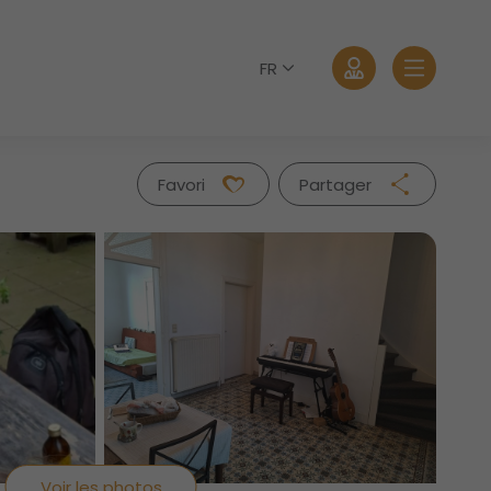
FR
Favori
Partager
Facebook
Twitter
Whatsapp
Se connecter
Mail
Mot de passe oublié?
Voir les photos