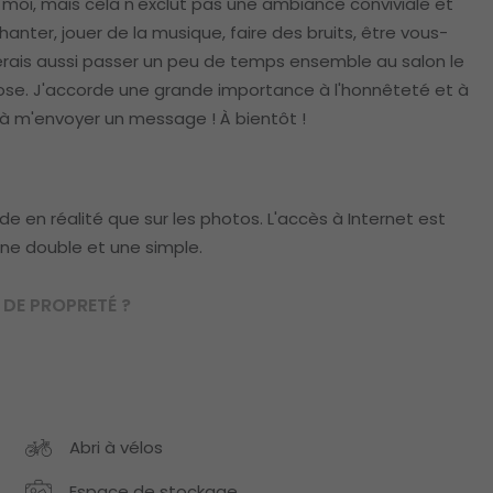
moi, mais cela n'exclut pas une ambiance conviviale et
anter, jouer de la musique, faire des bruits, être vous-
merais aussi passer un peu de temps ensemble au salon le
chose. J'accorde une grande importance à l'honnêteté et à
s à m'envoyer un message ! À bientôt !
e en réalité que sur les photos. L'accès à Internet est
une double et une simple.
DE PROPRETÉ ?
Abri à vélos
Espace de stockage