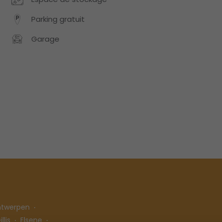
Parking gratuit
Garage
ntwerpen
llis
Elsene