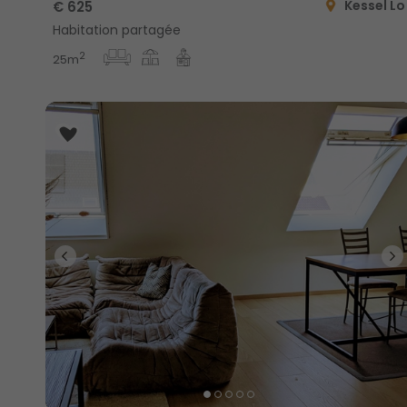
Kessel Lo
€ 625
Habitation partagée
2
25m