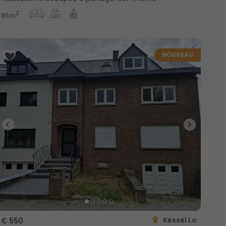
2
85m
NOUVEAU
Kessel Lo
€ 550