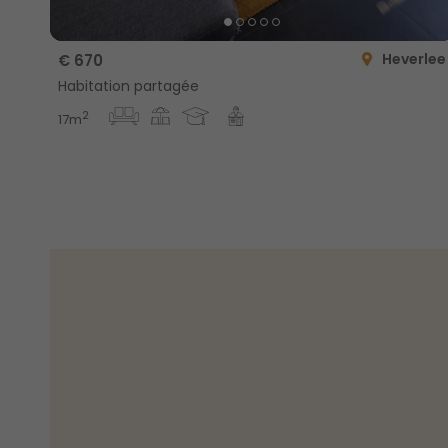
Heverlee
€ 670
Habitation partagée
2
17m