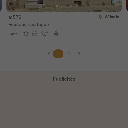
Wilsele
€ 575
Habitation partagée
2
16m
1
2
Publicités