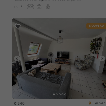
2
20m
NOUVEAU
Leuven
€ 540