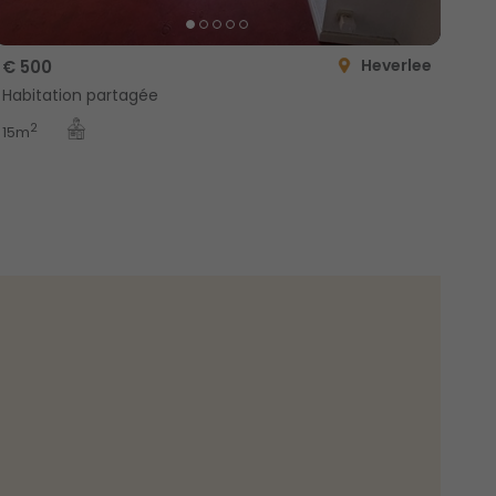
Heverlee
€ 500
Habitation partagée
2
15m