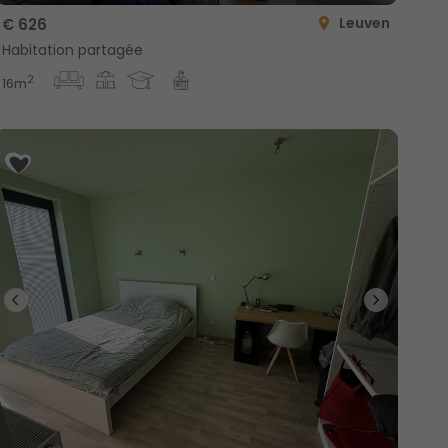
Leuven
€ 626
Habitation partagée
2
16m