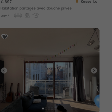
Kessel Lo
€ 697
Habitation partagée avec douche privée
2
75m