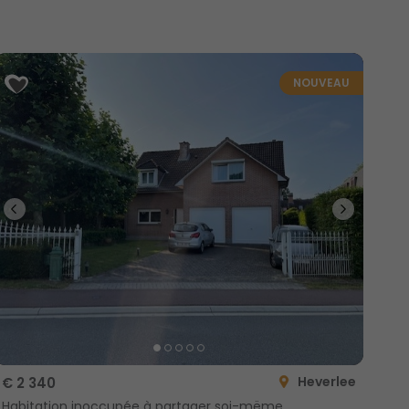
NOUVEAU
Heverlee
€ 2 340
Habitation inoccupée à partager soi-mëme