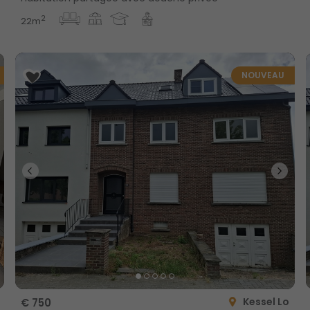
2
22m
NOUVEAU
Kessel Lo
€ 750