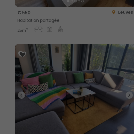
Leuven
€ 550
Habitation partagée
2
25m