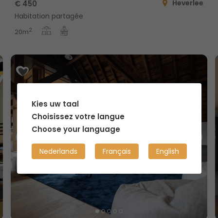
Heverlee
€ 450
Habitation partagée
2
20m
Kies uw taal
Choisissez votre langue
Choose your language
Nederlands
Français
English