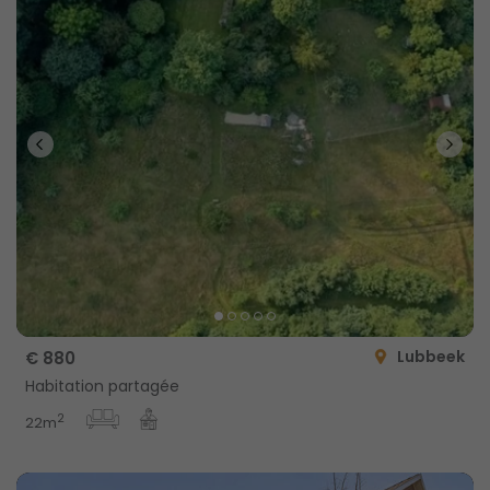
Lubbeek
€ 880
Habitation partagée
2
22m