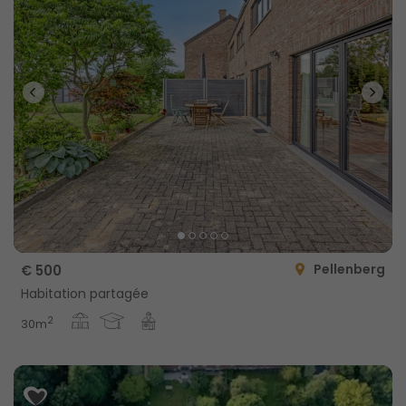
Pellenberg
€ 500
Habitation partagée
2
30m