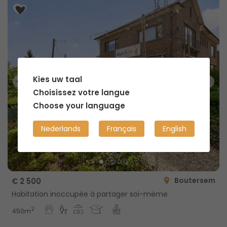
Kies uw taal
Choisissez votre langue
Choose your language
Nederlands
Français
English
Boutersem
€ 2 500
Habitation inoccupée à partager soi-mëme
2
450m