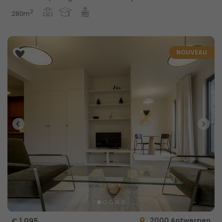
2
280m
NOUVEAU
2000 Antwerpen
€ 1 095