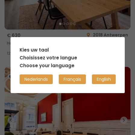
2018 Antwerpen
€ 630
Habitation partagée
Kies uw taal
2
12m
Choisissez votre langue
Choose your language
Nederlands
Français
English