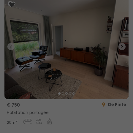
De Pinte
€ 750
Habitation partagée
2
25m