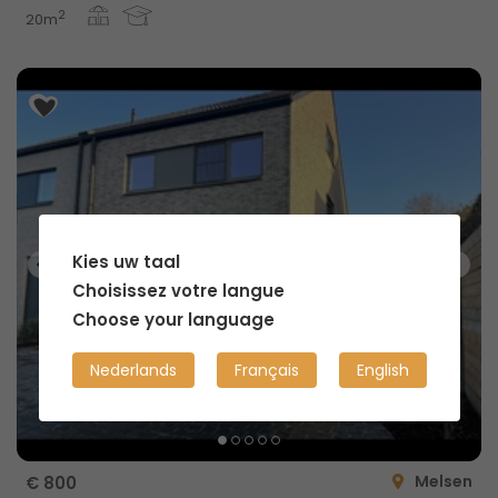
2
20m
Kies uw taal
Choisissez votre langue
Choose your language
Nederlands
Français
English
Melsen
€ 800