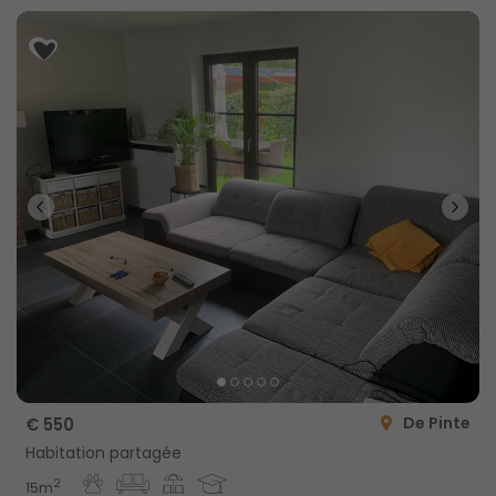
De Pinte
€ 550
Habitation partagée
2
15m