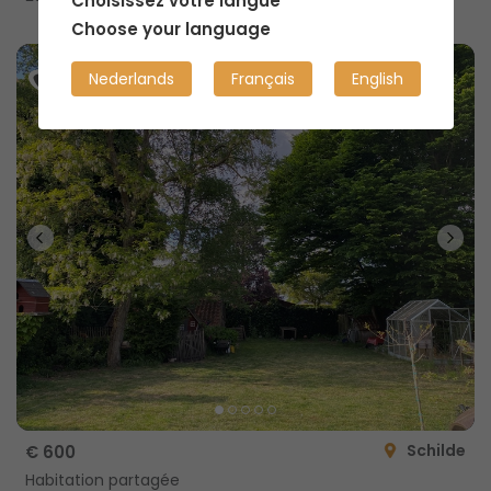
Choisissez votre langue
Choose your language
Nederlands
Français
English
Schilde
€ 600
Habitation partagée