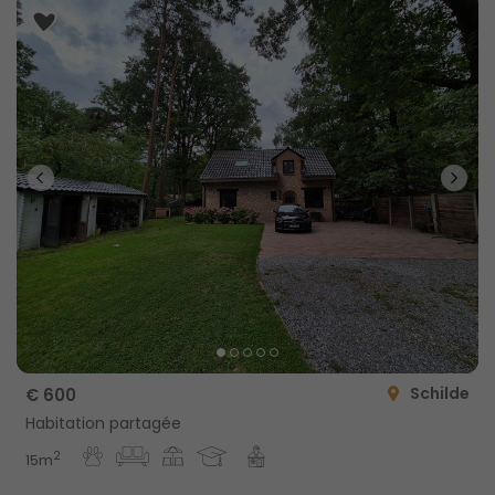
Schilde
€ 600
Habitation partagée
2
15m