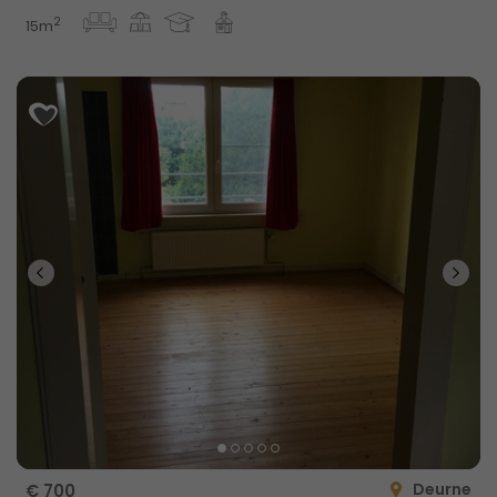
2
15m
Deurne
€ 700