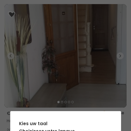
Deurne
€ 499
Habitation partagée
Kies uw taal
2
20m