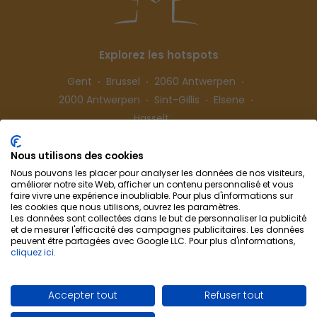
Explorez les hotspots
Gent
Brussel
2060 Antwerpen
2000 Antwerpen
Sint-Gillis
Elsene
Hasselt
Nous utilisons des cookies
Suivez-nous
Nous pouvons les placer pour analyser les données de nos visiteurs,
améliorer notre site Web, afficher un contenu personnalisé et vous
faire vivre une expérience inoubliable. Pour plus d'informations sur
les cookies que nous utilisons, ouvrez les paramètres.
Les données sont collectées dans le but de personnaliser la publicité
et de mesurer l'efficacité des campagnes publicitaires. Les données
peuvent être partagées avec Google LLC. Pour plus d'informations,
cliquez ici
.
Colocation-Cohousing
Collaboration
Info & Contact
Confidentialité
Accepter tout
Refuser tout
Préférences de cookies
Conditions d'utilisation