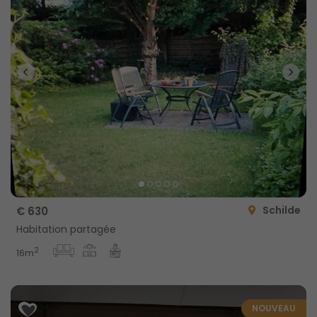
Schilde
€ 630
Habitation partagée
2
16m
NOUVEAU