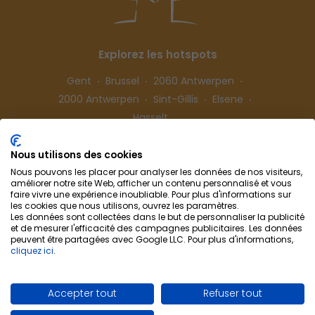
Explorez les hotspots
Gent
Brussel
2060 Antwerpen
2000 Antwerpen
Sint-Gillis
Elsene
Hasselt
Nous utilisons des cookies
Suivez-nous
Nous pouvons les placer pour analyser les données de nos visiteurs,
améliorer notre site Web, afficher un contenu personnalisé et vous
faire vivre une expérience inoubliable. Pour plus d'informations sur
les cookies que nous utilisons, ouvrez les paramètres.
Les données sont collectées dans le but de personnaliser la publicité
et de mesurer l'efficacité des campagnes publicitaires. Les données
peuvent être partagées avec Google LLC. Pour plus d'informations,
cliquez ici
.
Colocation-Cohousing
Collaboration
Info & Contact
Confidentialité
Accepter tout
Refuser tout
Préférences de cookies
Conditions d'utilisation