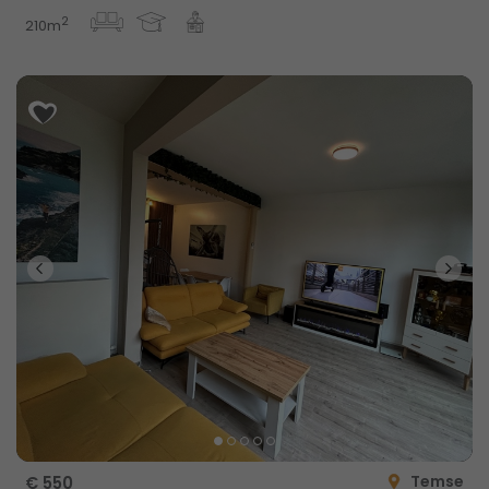
2
210m
Temse
€ 550