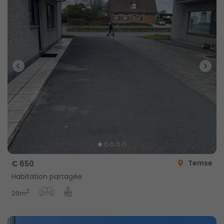
Temse
€ 650
Habitation partagée
2
20m