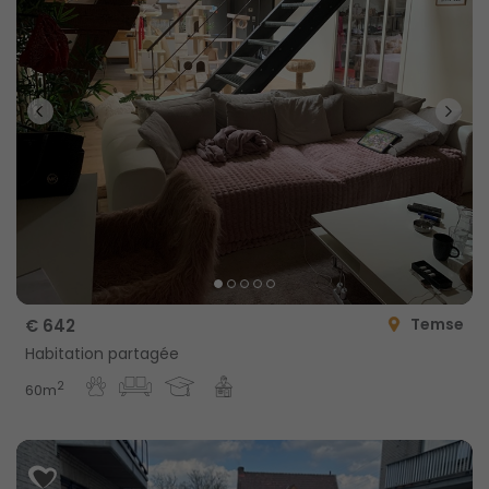
Temse
€ 642
Habitation partagée
2
60m