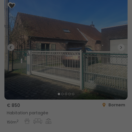
Bornem
€ 850
Habitation partagée
2
150m