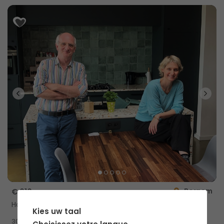
Bornem
€ 610
Habitation partagée avec douche privée
Kies uw taal
2
30m