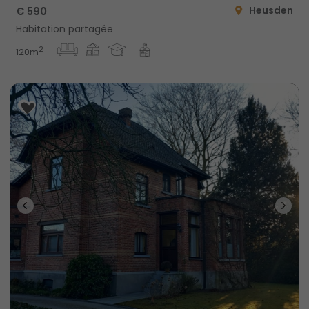
Heusden
€ 590
Habitation partagée
2
120m