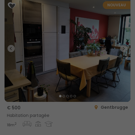
NOUVEAU
Gentbrugge
€ 500
Habitation partagée
2
18m