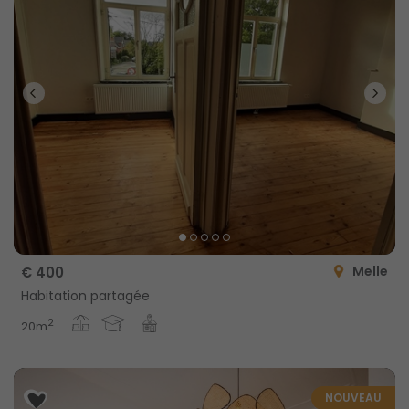
Melle
€ 400
Habitation partagée
2
20m
NOUVEAU