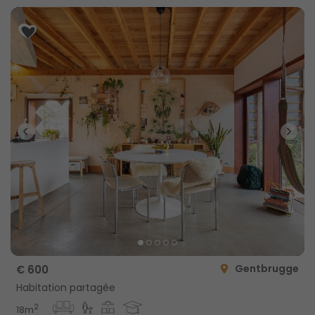
Gentbrugge
€ 600
Habitation partagée
2
18m