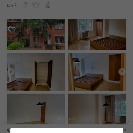
2
14m
Gentbrugge
€ 650