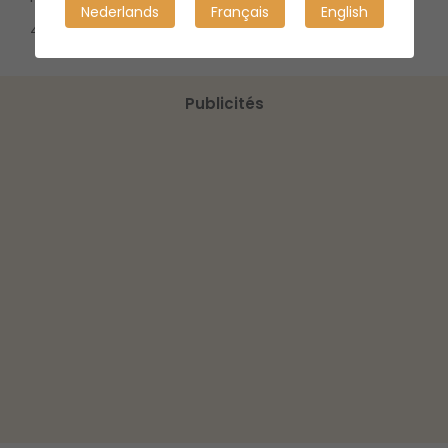
Nederlands
Français
English
2
4m
Publicités