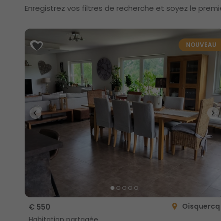
Enregistrez vos filtres de recherche et soyez le premi
NOUVEAU
Oisquercq
€ 550
Habitation partagée