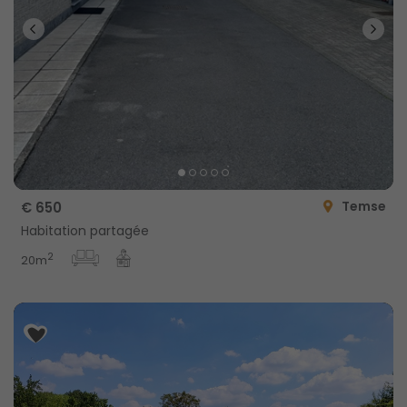
Temse
€ 650
Habitation partagée
2
20m