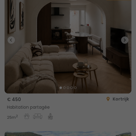
Kortrijk
€ 450
Habitation partagée
2
25m