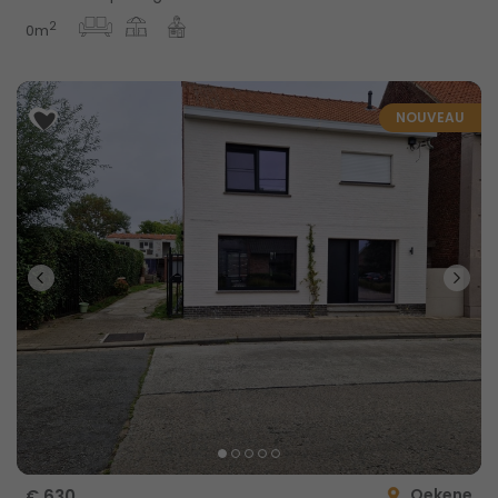
2
0m
NOUVEAU
Oekene
€ 630