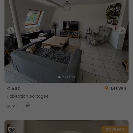
Leuven
€ 540
Habitation partagée
2
20m
NOUVEAU