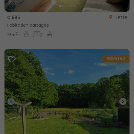
Jette
€ 595
Habitation partagée
2
25m
NOUVEAU