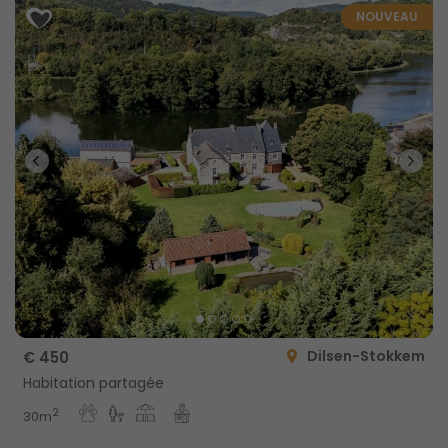
NOUVEAU
Dilsen-Stokkem
€ 450
Habitation partagée
2
30m