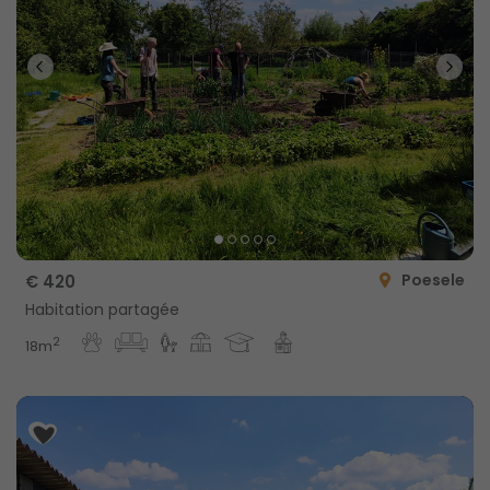
Poesele
€ 420
Habitation partagée
2
18m