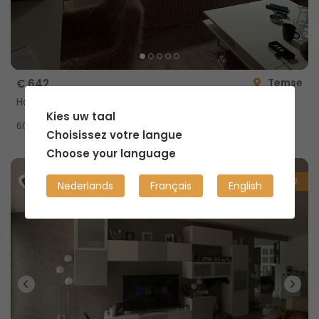
Temse
€ 642
Habitation partagée
Kies uw taal
2
60m
Choisissez votre langue
Choose your language
NOUVEAU
Nederlands
Français
English