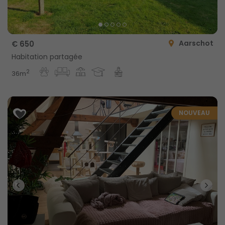
Aarschot
€ 650
Habitation partagée
2
36m
NOUVEAU