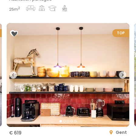
2
25m
TOP
Gent
€ 619