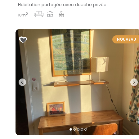
Habitation partagée avec douche privée
2
18m
NOUVEAU