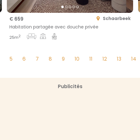
Schaarbeek
€ 659
Habitation partagée avec douche privée
2
25m
5
6
7
8
9
10
11
12
13
14
Publicités