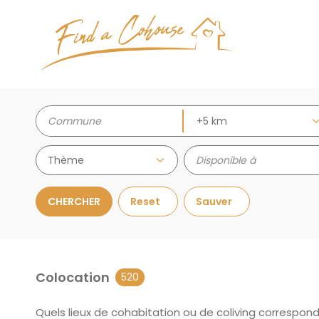
Thème
CHERCHER
Reset
Sauver
Colocation
520
Quels lieux de cohabitation ou de coliving correspon