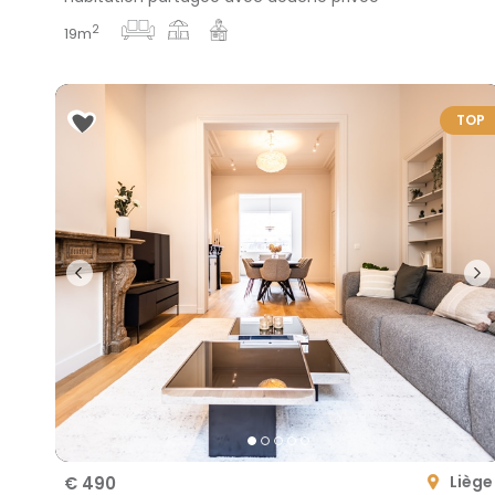
2
19m
TOP
Liège
€ 490