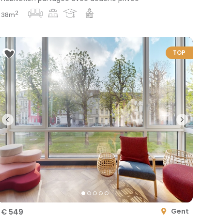
2
38m
TOP
Gent
€ 549