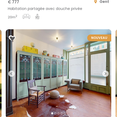
Gent
€ 777
Habitation partagée avec douche privée
2
20m
NOUVEAU