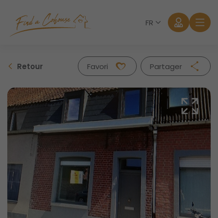
FR
Retour
Favori
Partager
Facebook
Twitter
Whatsapp
Mail
Se connecter
Mot de passe oublié?