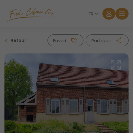
FR
Retour
Favori
Partager
Facebook
Twitter
Whatsapp
Mail
Se connecter
Mot de passe oublié?