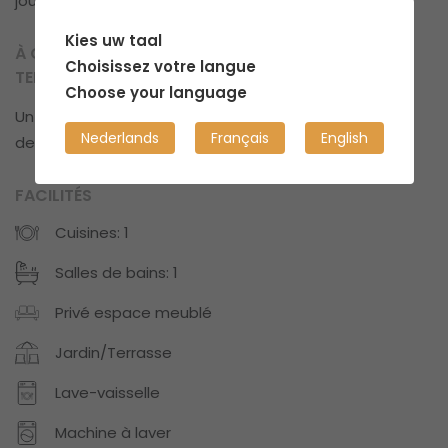
jours ou plus.
Kies uw taal
À QUOI POUVEZ-VOUS VOUS ATTENDRE EN
Choisissez votre langue
TERMES DE PROPRETÉ ?
Choose your language
Un espace confortable avec un peu de désordre
Nederlands
Français
English
de temps en temps.
FACILITÉS
Cuisines: 1
Salles de bains: 1
Privé espace meublé
Jardin/Terrasse
Lave-vaisselle
Machine à laver