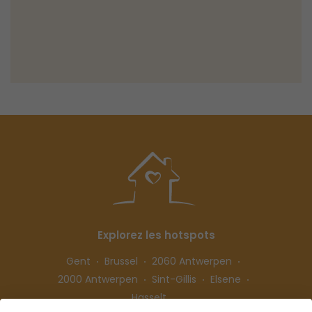
Explorez les hotspots
Gent
Brussel
2060 Antwerpen
2000 Antwerpen
Sint-Gillis
Elsene
Hasselt