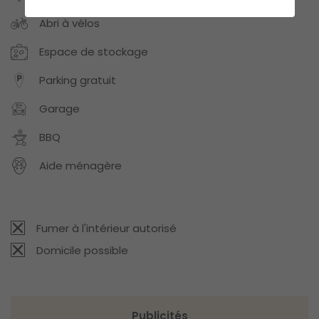
Abri à vélos
Espace de stockage
Parking gratuit
Garage
BBQ
Aide ménagère
Fumer à l'intérieur autorisé
Domicile possible
Publicités