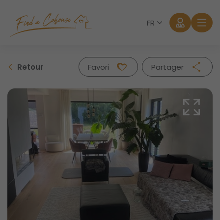
FR
Retour
Favori
Partager
Facebook
Twitter
Whatsapp
Mail
Se connecter
Mot de passe oublié?