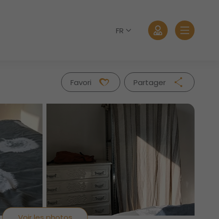
FR
Favori
Partager
Facebook
Twitter
Whatsapp
Se connecter
Mail
Mot de passe oublié?
Voir les photos