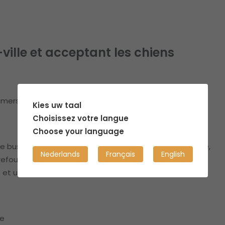
ville et acceptant les chiens
amers)
Kies uw taal
Choisissez votre langue
Choose your language
e bus à 5 minutes, les autoroutes A17 et A19 à proximité,
Nederlands
Français
English
four, Delhaize et Okay sont à proximité. Un Lidl, un
 et une pharmacie sont juste devant l'immeuble.
le