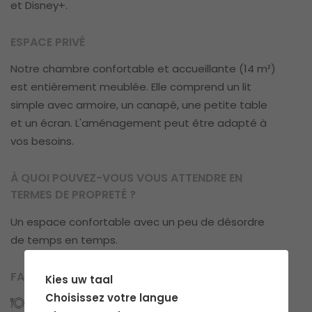
et Disney+.
ESPACE PRIVÉ
Notre chambre confortable et accueillante (14 m²)
est entièrement meublée. Elle comprend un lit
simple avec armoire, un canapé, une petite table
et un écran. L'aménagement peut être adapté à
vos besoins.
À QUOI POUVEZ-VOUS VOUS ATTENDRE EN
TERMES DE PROPRETÉ ?
Un espace confortable avec un peu de désordre
de temps en temps.
FACILITÉS
Kies uw taal
Choisissez votre langue
Cuisines: 1