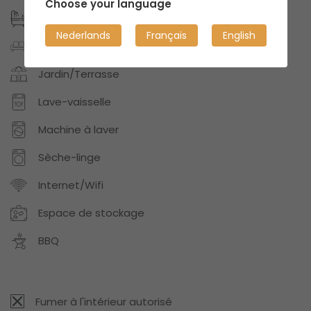
Choose your language
Salles de bains: 1
Nederlands
Français
English
Privé espace meublé
Jardin/Terrasse
Lave-vaisselle
Machine à laver
Sèche-linge
Internet/Wifi
Espace de stockage
BBQ
Fumer à l'intérieur autorisé