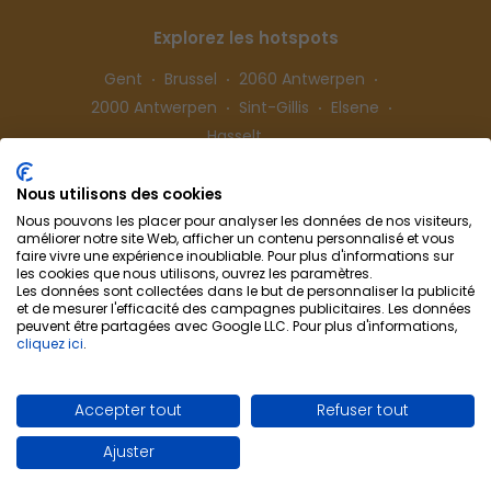
Explorez les hotspots
Gent
Brussel
2060 Antwerpen
2000 Antwerpen
Sint-Gillis
Elsene
Hasselt
Nous utilisons des cookies
Suivez-nous
Nous pouvons les placer pour analyser les données de nos visiteurs,
améliorer notre site Web, afficher un contenu personnalisé et vous
faire vivre une expérience inoubliable. Pour plus d'informations sur
les cookies que nous utilisons, ouvrez les paramètres.
Les données sont collectées dans le but de personnaliser la publicité
et de mesurer l'efficacité des campagnes publicitaires. Les données
peuvent être partagées avec Google LLC. Pour plus d'informations,
cliquez ici
.
Colocation-Cohousing
Collaboration
Info & Contact
Confidentialité
Accepter tout
Refuser tout
Préférences de cookies
Conditions d'utilisation
Ajuster
Site by WebSpecialist