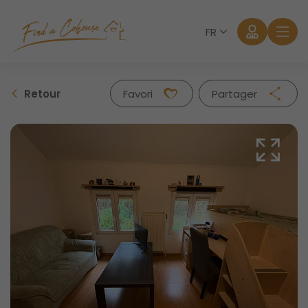
FR
Retour
Favori
Partager
Facebook
Twitter
Whatsapp
Mail
Se connecter
Mot de passe oublié?